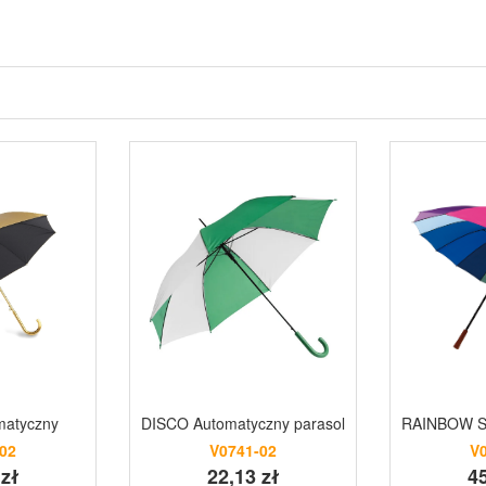
matyczny
DISCO Automatyczny parasol
RAINBOW SKY
02
V0741-02
V
 zł
22,13 zł
45