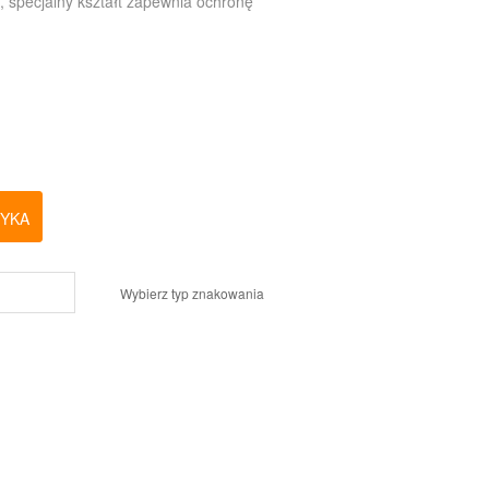
p, specjalny kształt zapewnia ochronę
ZYKA
Wybierz typ znakowania