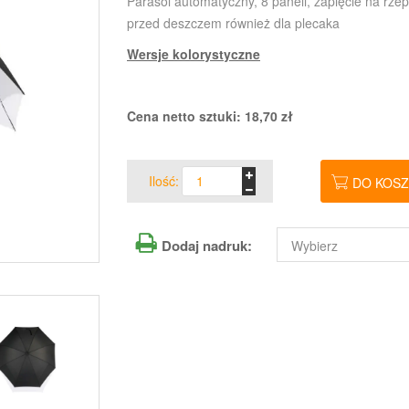
Parasol automatyczny, 8 paneli, zapięcie na rze
przed deszczem również dla plecaka
Wersje kolorystyczne
Cena netto sztuki:
18,70
zł
Ilość:
DO KOS
Dodaj nadruk: