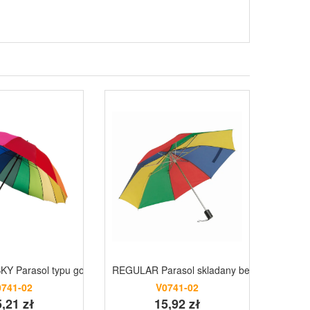
 Parasol typu golf wielokolorowy
REGULAR Parasol skladany bez automatu
DISCO 
0741-02
V0741-02
,21 zł
15,92 zł