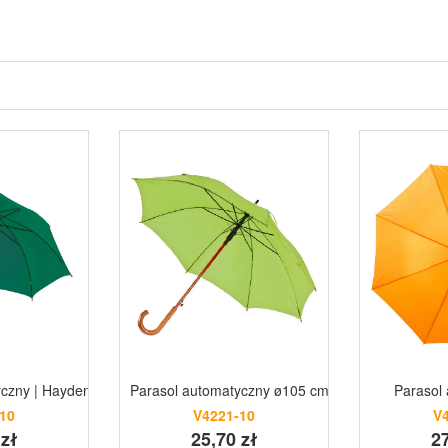
yczny | Hayden
Parasol automatyczny ø105 cm MARCIN
Parasol
10
V4221-10
V
 zł
25,70 zł
27