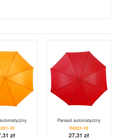
 automatyczny
Parasol automatyczny
Paraso
4221-10
V4221-10
,31 zł
27,31 zł