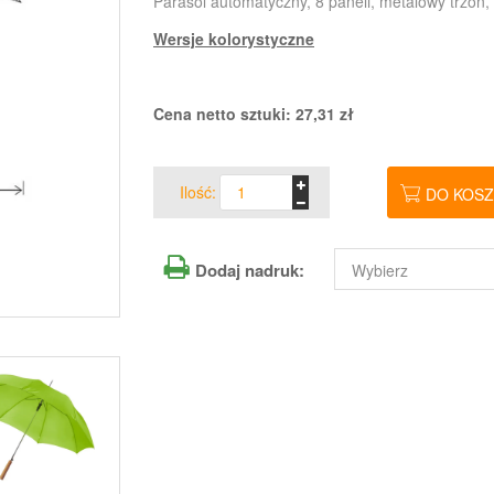
Parasol automatyczny, 8 paneli, metalowy trzon,
Wersje kolorystyczne
Cena netto sztuki:
27,31
zł
Ilość:
DO KOS
Dodaj nadruk: