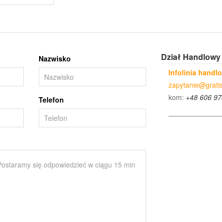
Dział Handlowy
Nazwisko
Infolinia handl
zapytanie@gratis
kom:
+48 606 97
Telefon