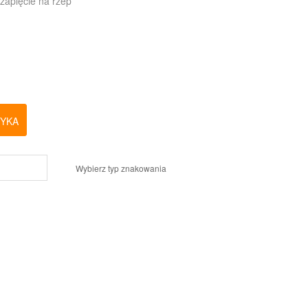
 zapięcie na rzep
ZYKA
Wybierz typ znakowania