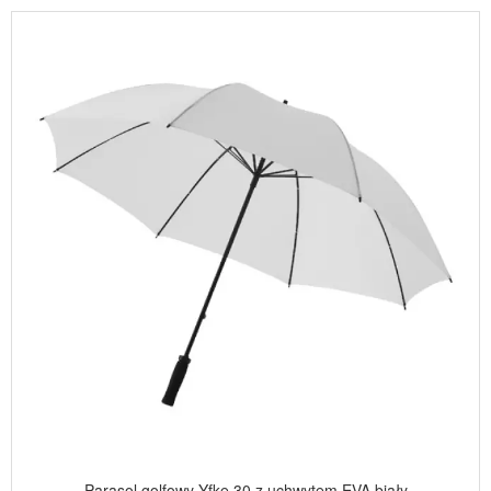
Parasol golfowy Yfke 30 z uchwytem EVA biały