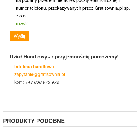
na podany przeze mnie adres poczty elektronicznej i
numer telefonu, przekazywanych przez Gratisownia.pl sp.
z o.o.
rozwiń
Wyślij
Dział Handlowy - z przyjemnością pomożemy!
Infolinia handlowa
zapytanie@gratisownia.pl
kom:
+48 606 973 972
PRODUKTY PODOBNE